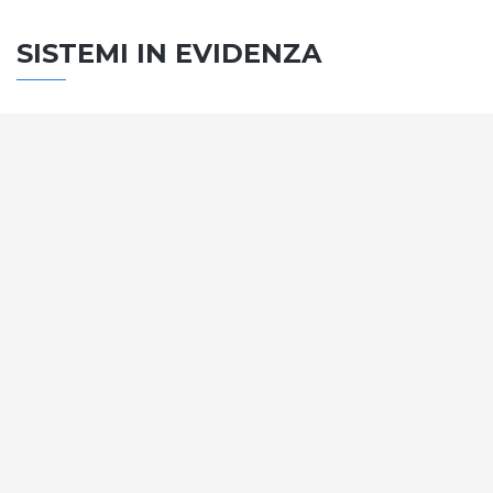
SISTEMI IN EVIDENZA
SISTEMA PORTE
Vengono soddisfatti tutti i requisiti standard
internazionali, la normativa CE, le direttive e i
regolamenti tecnici con la più alta classificazione
assegnata.
SCOPRI DI PIÙ