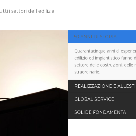
i i settori dell’edilizia
50 ANNI DI STORIA
Quarantacinque anni di esperien
edilizio ed impiantistico fanno 
settore delle costruzioni, delle 
straordinarie.
REALIZZAZIONE E ALLEST
GLOBAL SERVICE
SOLIDE FONDAMENTA