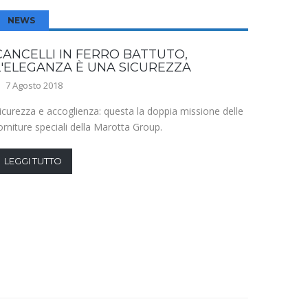
NEWS
NEW
CANCELLI IN FERRO BATTUTO,
LE CA
L'ELEGANZA È UNA SICUREZZA
COSTR
7 Agosto 2018
24 Lugl
icurezza e accoglienza: questa la doppia missione delle
Le soluz
orniture speciali della Marotta Group.
più affe
vantaggi 
LEGGI TUTTO
LEGGI