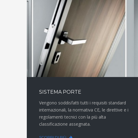
SISTEMA PORTE
Vengono soddisfatti tutti i requisiti standard
internazionali, la normativa CE, le direttive e i
regolamenti tecnici con la più alta
classificazione assegnata.
SCOPRI DI PIÙ