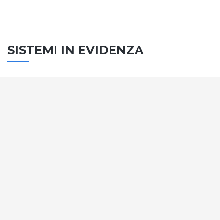
SISTEMI IN EVIDENZA
SISTEMA PORTE
Vengono soddisfatti tutti i requisiti standard
internazionali, la normativa CE, le direttive e i
regolamenti tecnici con la più alta classificazione