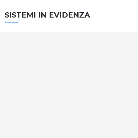
SISTEMI IN EVIDENZA
SISTEMA PORTE
Vengono soddisfatti tutti i requisiti standard
internazionali, la normativa CE, le direttive e i
regolamenti tecnici con la più alta classificazione
assegnata.
SCOPRI DI PIÙ