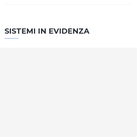
SISTEMI IN EVIDENZA
SISTEMA PORTE
Vengono soddisfatti tutti i requisiti standard
internazionali, la normativa CE, le direttive e i
regolamenti tecnici con la più alta classificazione