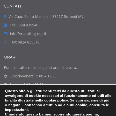
CONTATTI
Via Capo Santa Maria snc 83017 Rotondi (AV)
Tel: 0824 835540
info@marottagroup.it
FAX: 0824 835540
ORARI
Puoi contattarci nei seguenti orari di lavoro:
Lunedì-Venerdì: 9.00 – 17.30
Sabato: 9.00 – 13.00
Questo sito o gli strumenti terzi da questo utilizzati si
Domenica: Chiuso
avvalgono di cookie necessari al funzionamento ed utili alle
finalità illustrate nella cookie policy. Se vuoi saperne di più
o negare il consenso a tutti o ad alcuni cookie, consulta le
impostazioni
.
Chiudendo questo banner, scorrendo questa pagina,