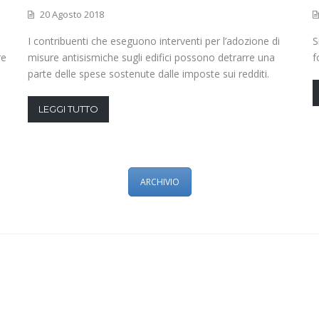
20 Agosto 2018
I contribuenti che eseguono interventi per l’adozione di
S
re
misure antisismiche sugli edifici possono detrarre una
f
parte delle spese sostenute dalle imposte sui redditi.
LEGGI TUTTO
ARCHIVIO