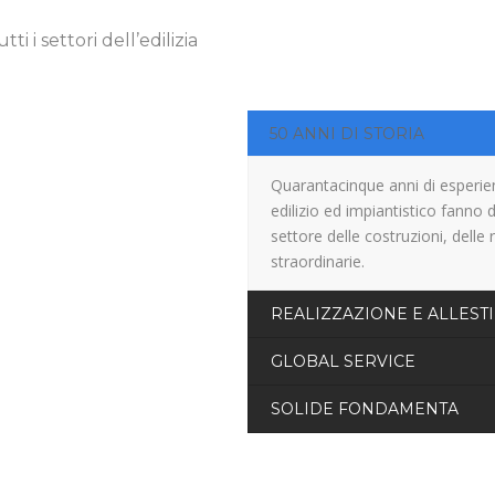
i i settori dell’edilizia
50 ANNI DI STORIA
Quarantacinque anni di esperien
edilizio ed impiantistico fanno 
settore delle costruzioni, delle 
straordinarie.
REALIZZAZIONE E ALLEST
GLOBAL SERVICE
SOLIDE FONDAMENTA