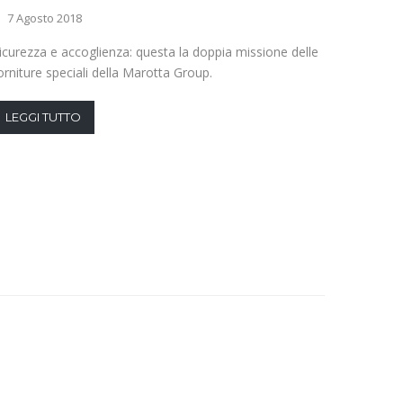
7 Agosto 2018
24 Lugl
icurezza e accoglienza: questa la doppia missione delle
Le soluz
orniture speciali della Marotta Group.
più affe
vantaggi 
LEGGI TUTTO
LEGGI