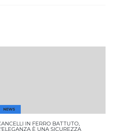
NEWS
NEW
CANCELLI IN FERRO BATTUTO,
LE CA
L'ELEGANZA È UNA SICUREZZA
COSTR