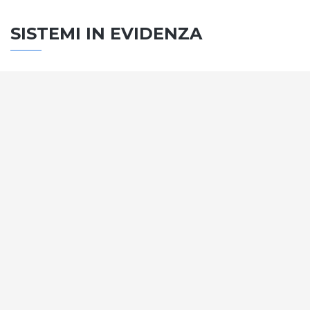
SISTEMI IN EVIDENZA
SISTEMA PORTE
Vengono soddisfatti tutti i requisiti standard
internazionali, la normativa CE, le direttive e i
regolamenti tecnici con la più alta classificazione
assegnata.
SCOPRI DI PIÙ