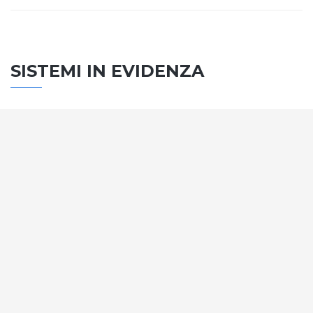
SISTEMI IN EVIDENZA
SISTEMA PORTE
Vengono soddisfatti tutti i requisiti standard
internazionali, la normativa CE, le direttive e i
regolamenti tecnici con la più alta classificazione