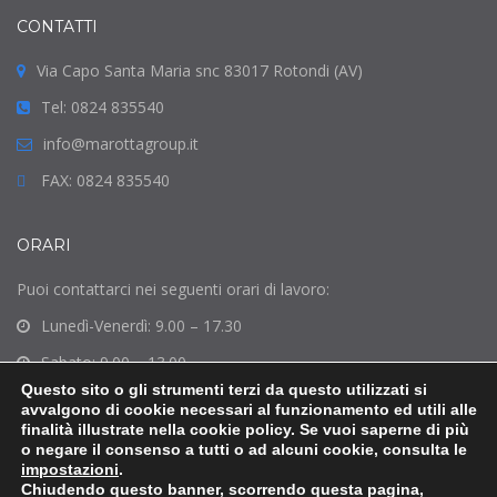
CONTATTI
Via Capo Santa Maria snc 83017 Rotondi (AV)
Tel: 0824 835540
info@marottagroup.it
FAX: 0824 835540
ORARI
Puoi contattarci nei seguenti orari di lavoro:
Lunedì-Venerdì: 9.00 – 17.30
Sabato: 9.00 – 13.00
Questo sito o gli strumenti terzi da questo utilizzati si
Domenica: Chiuso
avvalgono di cookie necessari al funzionamento ed utili alle
finalità illustrate nella cookie policy. Se vuoi saperne di più
o negare il consenso a tutti o ad alcuni cookie, consulta le
impostazioni
.
Chiudendo questo banner, scorrendo questa pagina,