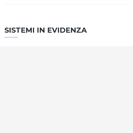
SISTEMI IN EVIDENZA
SISTEMA PORTE
Vengono soddisfatti tutti i requisiti standard
internazionali, la normativa CE, le direttive e i
regolamenti tecnici con la più alta classificazione