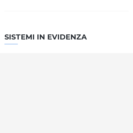
SISTEMI IN EVIDENZA
SISTEMA PORTE
Vengono soddisfatti tutti i requisiti standard
internazionali, la normativa CE, le direttive e i