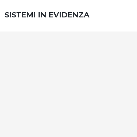
SISTEMI IN EVIDENZA
SISTEMA PORTE
Vengono soddisfatti tutti i requisiti standard
internazionali, la normativa CE, le direttive e i
regolamenti tecnici con la più alta classificazione
assegnata.
SCOPRI DI PIÙ