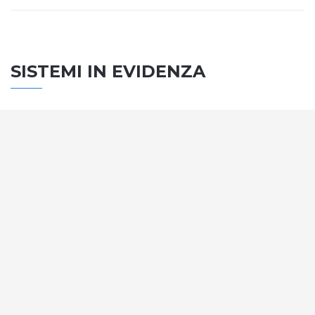
SISTEMI IN EVIDENZA
SISTEMA PORTE
Vengono soddisfatti tutti i requisiti standard
internazionali, la normativa CE, le direttive e i
regolamenti tecnici con la più alta classificazione