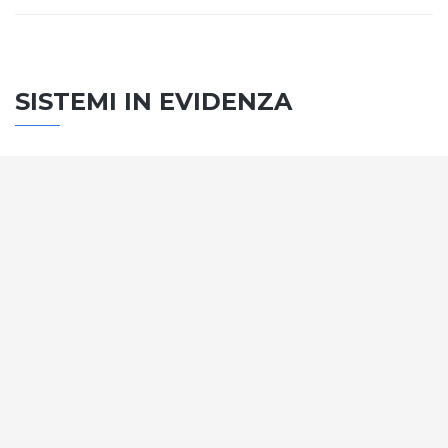
SISTEMI IN EVIDENZA
SISTEMA PORTE
Vengono soddisfatti tutti i requisiti standard
internazionali, la normativa CE, le direttive e i
regolamenti tecnici con la più alta classificazione