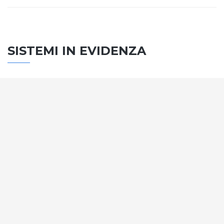
SISTEMI IN EVIDENZA
SISTEMA PORTE
Vengono soddisfatti tutti i requisiti standard
internazionali, la normativa CE, le direttive e i
regolamenti tecnici con la più alta classificazione