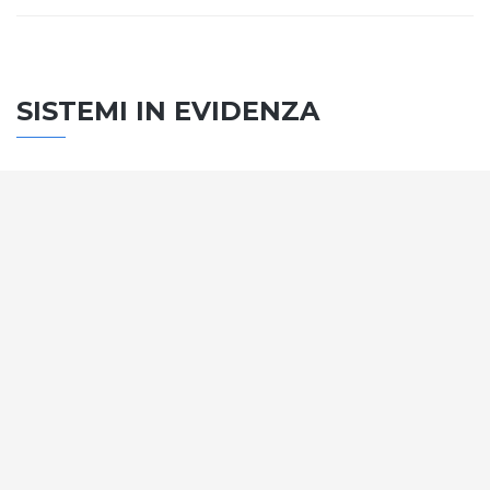
SISTEMI IN EVIDENZA
SISTEMA PORTE
Vengono soddisfatti tutti i requisiti standard
internazionali, la normativa CE, le direttive e i
regolamenti tecnici con la più alta classificazione