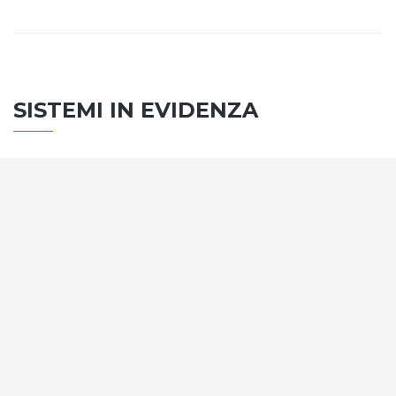
SISTEMI IN EVIDENZA
SISTEMA PORTE
Vengono soddisfatti tutti i requisiti standard
internazionali, la normativa CE, le direttive e i