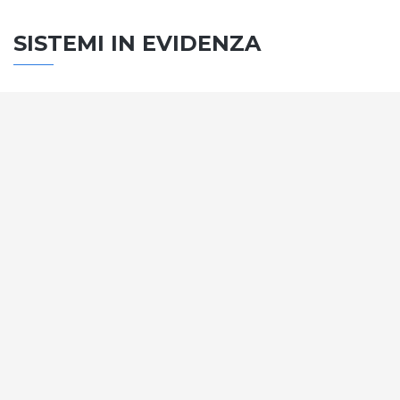
SISTEMI IN EVIDENZA
SISTEMA PORTE
Vengono soddisfatti tutti i requisiti standard
internazionali, la normativa CE, le direttive e i
regolamenti tecnici con la più alta classificazione
assegnata.
SCOPRI DI PIÙ