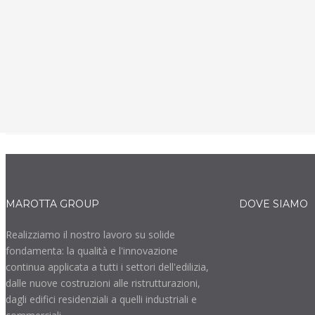
Il sofisticato design minimalista d Artline crea un
aspetto leggero e fluido nelle grandi vetrate fisse e
apribili per un risultato funzionale e piacevole.
SCOPRI DI PIÙ
MAROTTA GROUP
DOVE SIAMO
Realizziamo il nostro lavoro su solide
fondamenta: la qualità e l'innovazione
continua applicata a tutti i settori dell'edilizia,
dalle nuove costruzioni alle ristrutturazioni,
dagli edifici residenziali a quelli industriali e