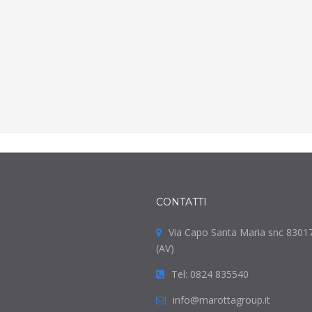
Qualità, flessibilità di progettazione, sicurezza di
processo e semplicità di lavorazione, sono i chiari
vantaggi offerti dalle facciate in alluminio di
WICONA.
SCOPRI DI PIÙ
CONTATTI
Via Capo Santa Maria snc 8301
(AV)
Tel: 0824 835540
info@marottagroup.it