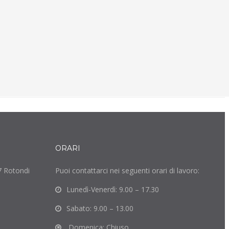
Materiale di rivestimento di facciata per eccellenza,
che si presta tanto ad essere impiegato in grandi
progetti di edilizia commerciale e pubblica.
SCOPRI DI PIÙ
ORARI
7 Rotondi
Puoi contattarci nei seguenti orari di lavoro:
Lunedì-Venerdì: 9.00 – 17.30
Sabato: 9.00 – 13.00
Domenica: Chiuso