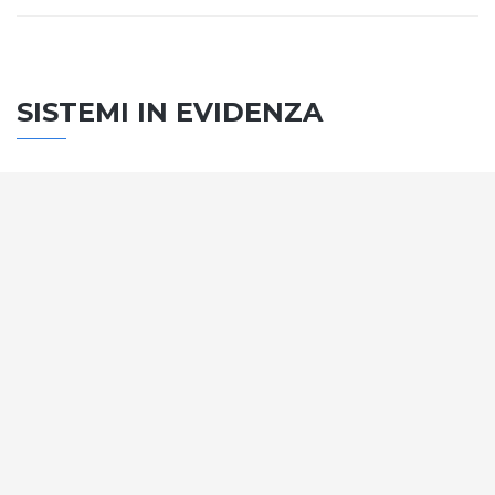
SISTEMI IN EVIDENZA
SISTEMA PORTE
Vengono soddisfatti tutti i requisiti standard
internazionali, la normativa CE, le direttive e i
regolamenti tecnici con la più alta classificazione