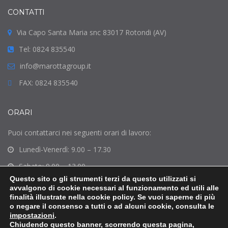
CONTATTI
Via Capo Santa Maria snc 83017 Rotondi (AV)
Tel: 0824 835540
info@marottagroup.it
FAX: 0824 835540
ORARI
Puoi contattarci nei seguenti orari di lavoro:
Lunedì-Venerdì: 9.00 – 17.30
Sabato: 9.00 – 13.00
Questo sito o gli strumenti terzi da questo utilizzati si
Domenica: Chiuso
avvalgono di cookie necessari al funzionamento ed utili alle
finalità illustrate nella cookie policy. Se vuoi saperne di più
o negare il consenso a tutti o ad alcuni cookie, consulta le
impostazioni
.
Chiudendo questo banner, scorrendo questa pagina,