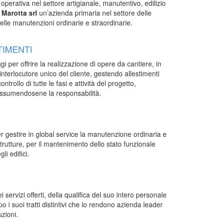
perativa nel settore artigianale, manutentivo, edilizio
i Marotta srl
un’azienda primaria nel settore delle
 delle manutenzioni ordinarie e straordinarie.
TIMENTI
gi per offrire la realizzazione di opere da cantiere, in
interlocutore unico del cliente, gestendo allestimenti
trollo di tutte le fasi e attività del progetto,
assumendosene la responsabilità.
er gestire in global service la manutenzione ordinaria e
strutture, per il mantenimento dello stato funzionale
li edifici.
 servizi offerti, della qualifica del suo intero personale
 i suoi tratti distintivi che lo rendono azienda leader
uzioni.