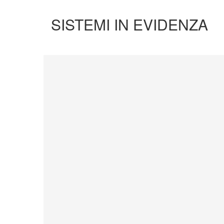
SISTEMI IN EVIDENZA
SCOPRI DI PIU'
SISTEMA PORTE
Vengono soddisfatti tutti i requisiti standard
internazionali, la normativa CE, le direttive e i
regolamenti tecnici con la più alta classificazione
assegnata.
Scopri di più
CARPENTERIA METALLICA | INOX