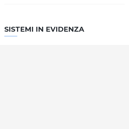
SISTEMI IN EVIDENZA
SISTEMA PORTE
Vengono soddisfatti tutti i requisiti standard
internazionali, la normativa CE, le direttive e i
regolamenti tecnici con la più alta classificazione