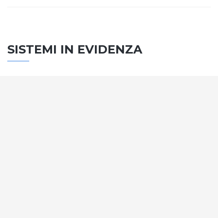
SISTEMI IN EVIDENZA
SISTEMA PORTE
Vengono soddisfatti tutti i requisiti standard
internazionali, la normativa CE, le direttive e i
regolamenti tecnici con la più alta classificazione