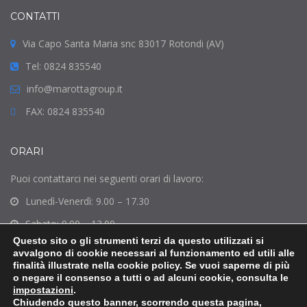
CONTATTI
Via Capo Santa Maria snc 83017 Rotondi (AV)
Tel: 0824 835540
info@marottagroup.it
FAX: 0824 835540
ORARI
Puoi contattarci nei seguenti orari di lavoro:
Lunedì-Venerdì: 9.00 – 17.30
Sabato: 9.00 – 13.00
Questo sito o gli strumenti terzi da questo utilizzati si
Domenica: Chiuso
avvalgono di cookie necessari al funzionamento ed utili alle
finalità illustrate nella cookie policy. Se vuoi saperne di più
o negare il consenso a tutti o ad alcuni cookie, consulta le
impostazioni
.
Chiudendo questo banner, scorrendo questa pagina,