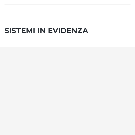
SISTEMI IN EVIDENZA
SISTEMA PORTE
Vengono soddisfatti tutti i requisiti standard
internazionali, la normativa CE, le direttive e i
regolamenti tecnici con la più alta classificazione