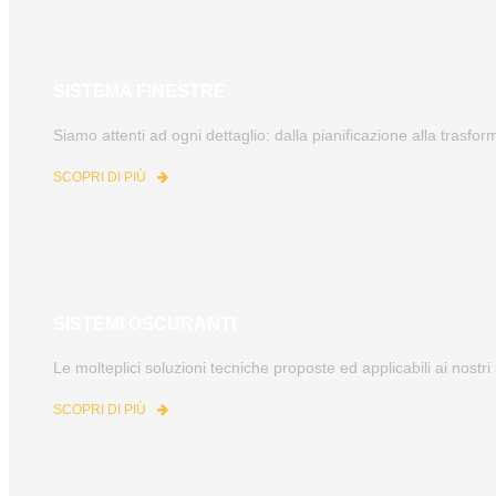
SISTEMA FINESTRE
Siamo attenti ad ogni dettaglio: dalla pianificazione alla trasfor
SCOPRI DI PIÙ
SISTEMI OSCURANTI
Le molteplici soluzioni tecniche proposte ed applicabili ai nost
SCOPRI DI PIÙ