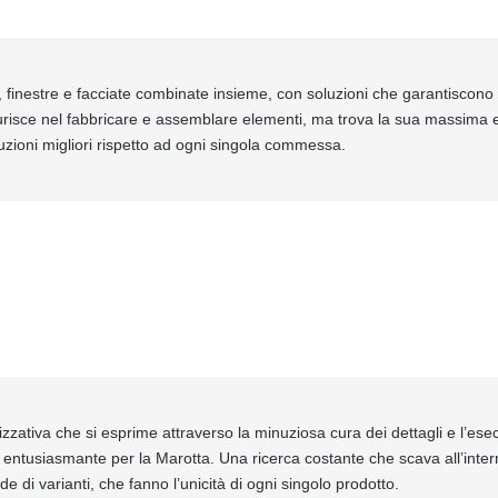
ri, finestre e facciate combinate insieme, con soluzioni che garantiscono r
aurisce nel fabbricare e assemblare elementi, ma trova la sua massima e
luzioni migliori rispetto ad ogni singola commessa.
lizzativa che si esprime attraverso la minuziosa cura dei dettagli e l’esec
entusiasmante per la Marotta. Una ricerca costante che scava all’interno
e di varianti, che fanno l’unicità di ogni singolo prodotto.