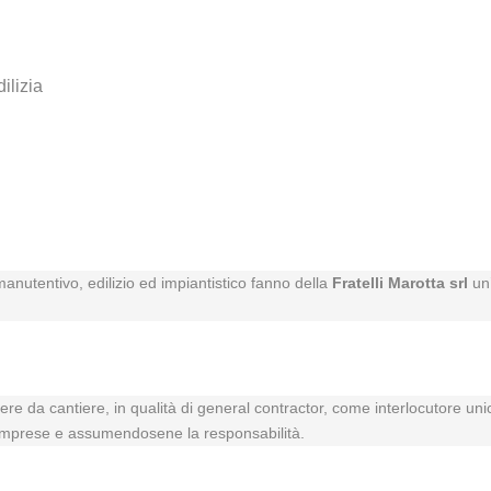
dilizia
anutentivo, edilizio ed impiantistico fanno della
Fratelli Marotta srl
un’
opere da cantiere, in qualità di general contractor, come interlocutore un
rse imprese e assumendosene la responsabilità.