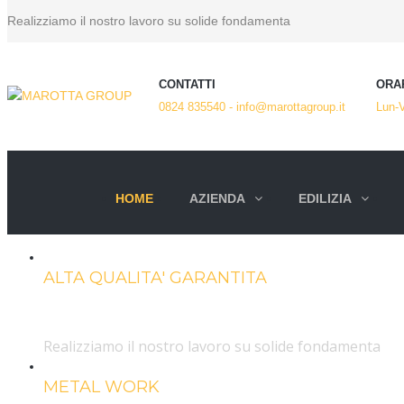
Realizziamo il nostro lavoro su solide fondamenta
CONTATTI
ORAR
0824 835540 - info@marottagroup.it
Lun-V
HOME
AZIENDA
EDILIZIA
ALTA QUALITA' GARANTITA
Marotta Group
Realizziamo il nostro lavoro su solide fondamenta
METAL WORK