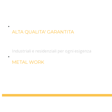
Strutture in all
e acciaio
ALTA QUALITA' GARANTITA
Chiusure
Industriali e residenziali per ogni esigenza
METAL WORK
Strutture in all
e acciaio