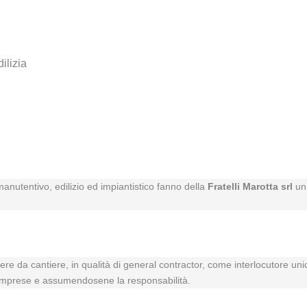
dilizia
anutentivo, edilizio ed impiantistico fanno della
Fratelli Marotta srl
un’
opere da cantiere, in qualità di general contractor, come interlocutore un
rse imprese e assumendosene la responsabilità.