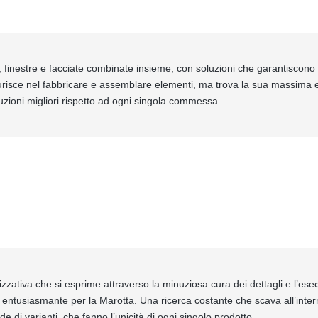
ri, finestre e facciate combinate insieme, con soluzioni che garantiscono r
aurisce nel fabbricare e assemblare elementi, ma trova la sua massima e
luzioni migliori rispetto ad ogni singola commessa.
lizzativa che si esprime attraverso la minuziosa cura dei dettagli e l’esec
entusiasmante per la Marotta. Una ricerca costante che scava all’interno
e di varianti, che fanno l’unicità di ogni singolo prodotto.