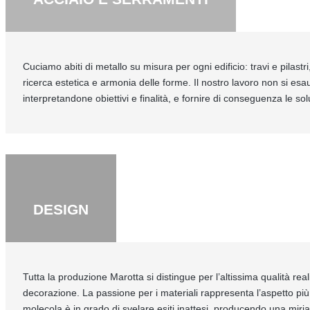
Cuciamo abiti di metallo su misura per ogni edificio: travi e pilast
ricerca estetica e armonia delle forme. Il nostro lavoro non si es
interpretandone obiettivi e finalità, e fornire di conseguenza le so
DESIGN
Tutta la produzione Marotta si distingue per l’altissima qualità rea
decorazione. La passione per i materiali rappresenta l’aspetto più 
molecola è in grado di svelare esiti inattesi, producendo una miriad