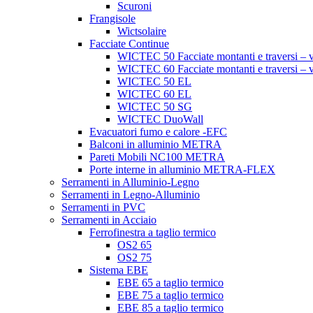
Scuroni
Frangisole
Wictsolaire
Facciate Continue
WICTEC 50 Facciate montanti e traversi – v
WICTEC 60 Facciate montanti e traversi – v
WICTEC 50 EL
WICTEC 60 EL
WICTEC 50 SG
WICTEC DuoWall
Evacuatori fumo e calore -EFC
Balconi in alluminio METRA
Pareti Mobili NC100 METRA
Porte interne in alluminio METRA-FLEX
Serramenti in Alluminio-Legno
Serramenti in Legno-Alluminio
Serramenti in PVC
Serramenti in Acciaio
Ferrofinestra a taglio termico
OS2 65
OS2 75
Sistema EBE
EBE 65 a taglio termico
EBE 75 a taglio termico
EBE 85 a taglio termico