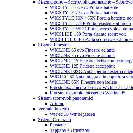
Sistema porte – Scorrevoli automatiche – Scorrevo
WICSTYLE 65 evo Porta a battente
WICSTYLE 75 evo Porta a battente
WICSTYLE 50N / 65N Porta a battente non 
WICSTYLE 77FP Porta resistente al fuoco
WICSTYLE 65ED Porta scorrevole automatic
WICSLIDE 160 Porta alzante scorrevole
WICSLIDE 65FS Porta scorrevole ad impac
Sistema Finestre
WICLINE 65 evo Finestre ad anta
WICLINE 75 evo Finestre ad anta
WICLINE 215 Finestra ibrida con tecnologia
WICLINE 125 Finestre accoppiate
WICLINE 90SG Anta apertura esterna integ
WICTEC 50 Anta integrata in copertura vetr
WICLINE 65N Finestre non isolate
Finestra isolamento termico Wicline 75 1.0 
Finestra risparmio energetico Wicline 95
Sistemi scorrevoli panoramici
Artiline
Verande in vetro
Wictec 50 Wintergarden
Sistemi Oscuranti
Persiane
Tapparelle Orientabili