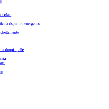
li
isolata
a a risparmio energetico
chettamento
 a doppia pelle
rata
ata
top