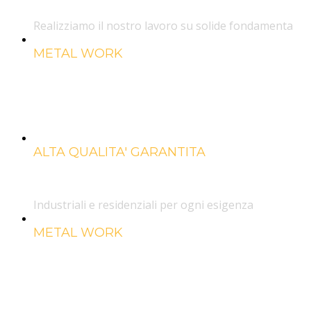
Realizziamo il nostro lavoro su solide fondamenta
METAL WORK
Strutture in all
e acciaio
ALTA QUALITA' GARANTITA
Chiusure
Industriali e residenziali per ogni esigenza
METAL WORK
Strutture in all
e acciaio