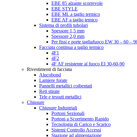
EBE 85 alzante scorrevole
EBE STYLE
EBE ML a taglio termico
EBE AF a taglio temico
Sistema di profili tubolari
Spessore 1,5 mm
Spessore 2,0 mm
Per fissi e porte tagliafuoco EW 30 – 60 – 9
Facciata continua a taglio termico
4F1
4F2
4F AF resistente al fuoco EI 30-60-90
Rivestimenti di facciata
Alucobond
Lamiere forate
Pannelli metallici coibentati
Reti stirate
Tele e tessuti metallici
Chiusure
Chiusure Industriali
Portoni Sezionali
Portoni a Scorrimento Rapido
Tecnologia di Carico e Scarico
Sistemi Controllo Accessi
Stazione ad alimentazione