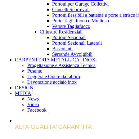
Portoni per Garage Collettivi
Cancelli Scorrevoli
Portoni flessibili a battente e porte a strisce 
Porte Tagliafuoco e Multiuso
Vetrate Tagliafuoco
Chiusure Residenziali
Portoni Sezionali
Portoni Sezionali Laterali
Basculanti
Serrande Avvolgibili
CARPENTERIA METALLICA | INOX
Progettazione e Assistenza Tecnica
Pesante
Leggera e Opere da fabbro
Lavorazione acciaio inox
DESIGN
MEDIA
News
Video
Facebook
ALTA QUALITA' GARANTITA
Marotta Group