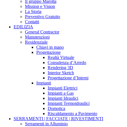
Il gruppo Marotta
Mission e Vision
La Storia
Preventivo Gratuito
Contatti
EDILIZIA
General Contractor
Manutenzioni
Residenziale
Chiavi in mano
Progettazione
Realtà Virtuale
Consulenza d’Arredo
Rendering 3D
Interior Sketch
Progettazione d’Interni
Impianti
Impianti Elettrici
Impianti a Gas
Impianti Idraulici
Impianti Termoidraulici
Domotica
Riscaldamento a Pavimento
SERRAMENTI | FACCIATE | RIVESTIMENTI
Serramenti in Alluminio