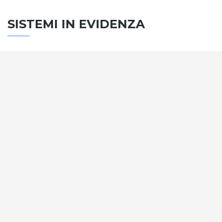
SISTEMI IN EVIDENZA
SISTEMA PORTE
Vengono soddisfatti tutti i requisiti standard
internazionali, la normativa CE, le direttive e i
regolamenti tecnici con la più alta classificazione
assegnata.
SCOPRI DI PIÙ