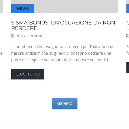
NEWS
SISMA BONUS, UN'OCCASIONE DA NON
PERDERE
20 Agosto 2018
I contribuenti che eseguono interventi per l’adozione di
S
re
misure antisismiche sugli edifici possono detrarre una
f
parte delle spese sostenute dalle imposte sui redditi.
LEGGI TUTTO
ARCHIVIO