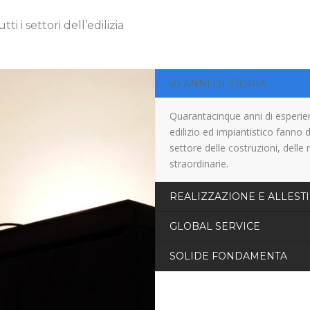
i i settori dell’edilizia
50 ANNI DI STORIA
Quarantacinque anni di esperien
edilizio ed impiantistico fanno 
settore delle costruzioni, delle 
straordinarie.
REALIZZAZIONE E ALLEST
GLOBAL SERVICE
SOLIDE FONDAMENTA