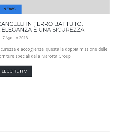
NEWS
NEW
CANCELLI IN FERRO BATTUTO,
LE CA
L'ELEGANZA È UNA SICUREZZA
COSTR
7 Agosto 2018
24 Lugl
icurezza e accoglienza: questa la doppia missione delle
Le soluz
orniture speciali della Marotta Group.
più affe
vantaggi 
LEGGI TUTTO
LEGGI