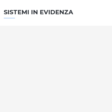
SISTEMI IN EVIDENZA
SISTEMA PORTE
Vengono soddisfatti tutti i requisiti standard
internazionali, la normativa CE, le direttive e i
regolamenti tecnici con la più alta classificazione
assegnata.
SCOPRI DI PIÙ