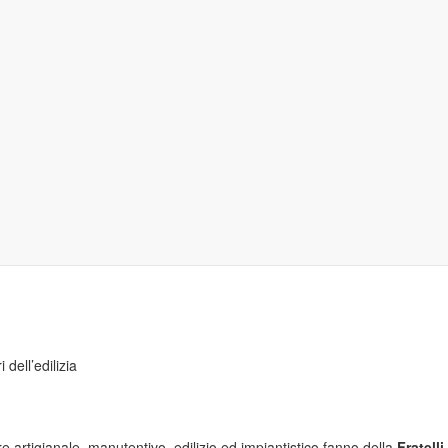
 dell’edilizia
 artigianale, manutentivo, edilizio ed impiantistico fanno della
Fratelli