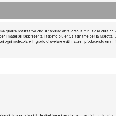
sima qualità realizzativa che si esprime attraverso la minuziosa cura dei 
 per i materiali rappresenta l’aspetto più entusiasmante per la Marotta. 
 cui ogni molecola è in grado di svelare esiti inattesi, producendo una mir
zionali, la normativa CE, le direttive e i regolamenti tecnici con la più a