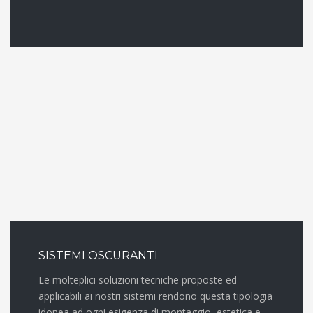
SISTEMI OSCURANTI
Le molteplici soluzioni tecniche proposte ed
applicabili ai nostri sistemi rendono questa tipologia
idonea ad ogni esigenza di montaggio, estetica e