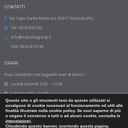
CONTATTI
Via Capo Santa Maria snc 83017 Rotondi (AV)
Tel: 0824 835540
info@marottagroup.it
FAX: 0824 835540
ORARI
Puoi contattarci nei seguenti orari di lavoro:
Lunedì-Venerdì: 9.00 – 17.30
Sabato: 9.00 – 13.00
Questo sito o gli strumenti terzi da questo utilizzati si
Domenica: Chiuso
avvalgono di cookie necessari al funzionamento ed utili alle
finalità illustrate nella cookie policy. Se vuoi saperne di più
o negare il consenso a tutti o ad alcuni cookie, consulta le
impostazioni
.
Chiudendo questo banner, scorrendo questa pagina,