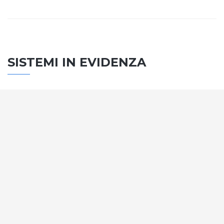
SISTEMI IN EVIDENZA
SISTEMA PORTE
Vengono soddisfatti tutti i requisiti standard
internazionali, la normativa CE, le direttive e i