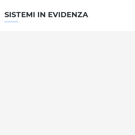
SISTEMI IN EVIDENZA
SISTEMA PORTE
Vengono soddisfatti tutti i requisiti standard
internazionali, la normativa CE, le direttive e i
regolamenti tecnici con la più alta classificazione
assegnata.
SCOPRI DI PIÙ