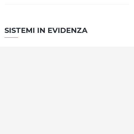
SISTEMI IN EVIDENZA
SISTEMA PORTE
Vengono soddisfatti tutti i requisiti standard
internazionali, la normativa CE, le direttive e i
regolamenti tecnici con la più alta classificazione