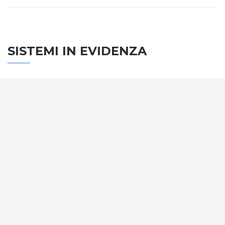
SISTEMI IN EVIDENZA
SISTEMA PORTE
Vengono soddisfatti tutti i requisiti standard
internazionali, la normativa CE, le direttive e i
regolamenti tecnici con la più alta classificazione