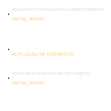
Realizziamo il nostro lavoro su solide fondamenta
METAL WORK
Strutture in all
e acciaio
ALTA QUALITA' GARANTITA
Chiusure
Industriali e residenziali per ogni esigenza
METAL WORK
Strutture in all
e acciaio