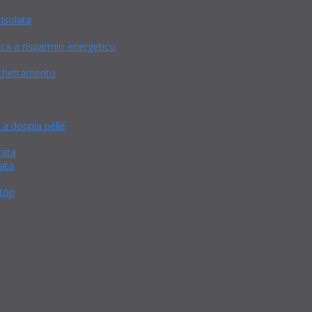
isolata
a a risparmio energetico
cchettamento
 a doppia pelle
rata
ata
 top