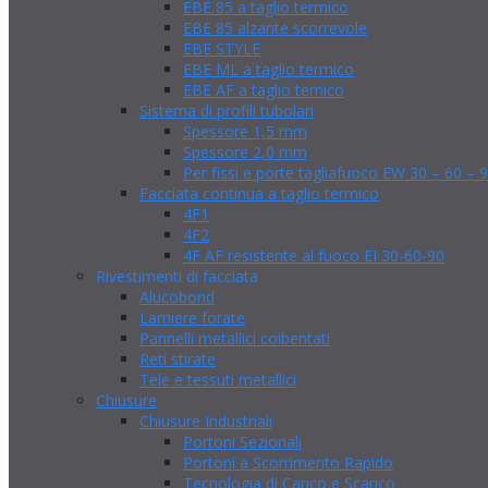
EBE 85 a taglio termico
EBE 85 alzante scorrevole
EBE STYLE
EBE ML a taglio termico
EBE AF a taglio temico
Sistema di profili tubolari
Spessore 1,5 mm
Spessore 2,0 mm
Per fissi e porte tagliafuoco EW 30 – 60 – 
Facciata continua a taglio termico
4F1
4F2
4F AF resistente al fuoco EI 30-60-90
Rivestimenti di facciata
Alucobond
Lamiere forate
Pannelli metallici coibentati
Reti stirate
Tele e tessuti metallici
Chiusure
Chiusure Industriali
Portoni Sezionali
Portoni a Scorrimento Rapido
Tecnologia di Carico e Scarico