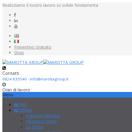
Realizziamo il nostro lavoro su solide fondamenta
Preventivo Gratuito
Shop
Contatti
0824 835540 - info@marottagroup.it
Orari di lavoro
Menu
Lun-Ven: 9:00-17:30 - Sab: 9:00-13:00
HOME
AZIENDA
Il gruppo Marotta
Mission e Vision
La Storia