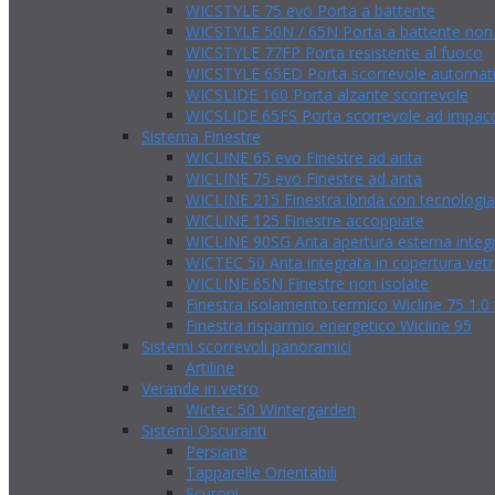
WICSTYLE 75 evo Porta a battente
WICSTYLE 50N / 65N Porta a battente non 
WICSTYLE 77FP Porta resistente al fuoco
WICSTYLE 65ED Porta scorrevole automatic
WICSLIDE 160 Porta alzante scorrevole
WICSLIDE 65FS Porta scorrevole ad impa
Sistema Finestre
WICLINE 65 evo Finestre ad anta
WICLINE 75 evo Finestre ad anta
WICLINE 215 Finestra ibrida con tecnologia
WICLINE 125 Finestre accoppiate
WICLINE 90SG Anta apertura esterna integ
WICTEC 50 Anta integrata in copertura vetr
WICLINE 65N Finestre non isolate
Finestra isolamento termico Wicline 75 1.0
Finestra risparmio energetico Wicline 95
Sistemi scorrevoli panoramici
Artiline
Verande in vetro
Wictec 50 Wintergarden
Sistemi Oscuranti
Persiane
Tapparelle Orientabili
Scuroni