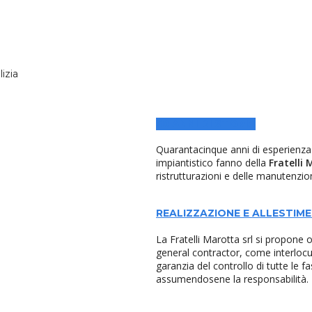
lizia
50 ANNI DI STORIA
Quarantacinque anni di esperienza o
impiantistico fanno della
Fratelli 
ristrutturazioni e delle manutenzion
REALIZZAZIONE E ALLESTIME
La Fratelli Marotta srl si propone og
general contractor, come interlocu
garanzia del controllo di tutte le f
assumendosene la responsabilità.