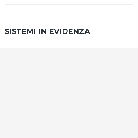
SISTEMI IN EVIDENZA
SISTEMA PORTE
Vengono soddisfatti tutti i requisiti standard
internazionali, la normativa CE, le direttive e i
regolamenti tecnici con la più alta classificazione