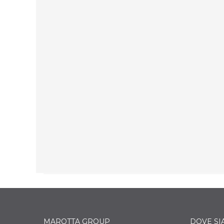
SISTEMI SCORREVOLI
Il sofisticato design minimalista d Artline
crea un aspetto leggero e fluido nelle
grandi vetrate fisse e apribili per un risultato
funzionale e piacevole.
SCOPRI DI PIÙ
MAROTTA GROUP
DOVE S