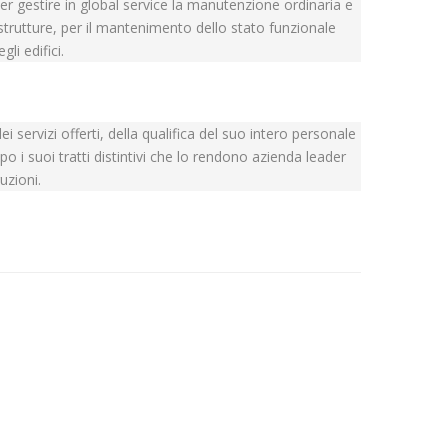
per gestire in global service la manutenzione ordinaria e
 strutture, per il mantenimento dello stato funzionale
li edifici.
i servizi offerti, della qualifica del suo intero personale
o i suoi tratti distintivi che lo rendono azienda leader
ruzioni.