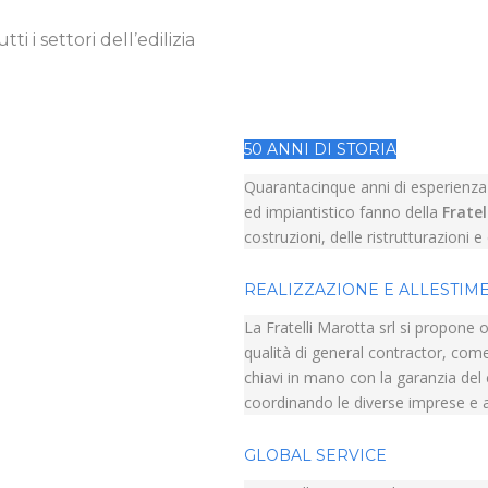
i i settori dell’edilizia
50 ANNI DI STORIA
Quarantacinque anni di esperienza o
ed impiantistico fanno della
Fratel
costruzioni, delle ristrutturazioni 
REALIZZAZIONE E ALLESTIM
La Fratelli Marotta srl si propone o
qualità di general contractor, come
chiavi in mano con la garanzia del co
coordinando le diverse imprese e 
GLOBAL SERVICE