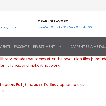
ORARI DI LAVORO
ttagroup.it
Lun-Ven: 9:00-17:30 - Sab: 9:00-13:00
MENTI | FACCIATE | RIVESTIMENTI
CARPENTERIA METALL
ibrary include that comes after the revolution files js includ
er libraries, and make it not work.
t option:
Put JS Includes To Body
option to true.
it.