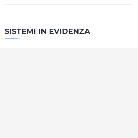
SISTEMI IN EVIDENZA
SISTEMA PORTE
Vengono soddisfatti tutti i requisiti standard
internazionali, la normativa CE, le direttive e i
regolamenti tecnici con la più alta classificazione