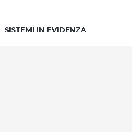
SISTEMI IN EVIDENZA
SISTEMA PORTE
Vengono soddisfatti tutti i requisiti standard
internazionali, la normativa CE, le direttive e i
regolamenti tecnici con la più alta classificazione