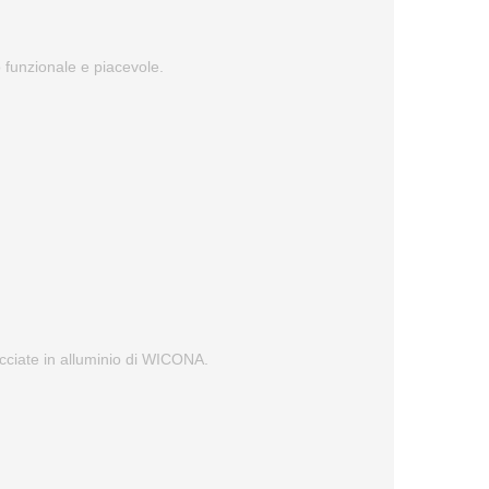
to funzionale e piacevole.
facciate in alluminio di WICONA.