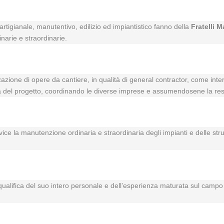
rtigianale, manutentivo, edilizio ed impiantistico fanno della
Fratelli M
inarie e straordinarie.
zzazione di opere da cantiere, in qualità di general contractor, come inte
vità del progetto, coordinando le diverse imprese e assumendosene la res
rvice la manutenzione ordinaria e straordinaria degli impianti e delle str
a qualifica del suo intero personale e dell’esperienza maturata sul campo i