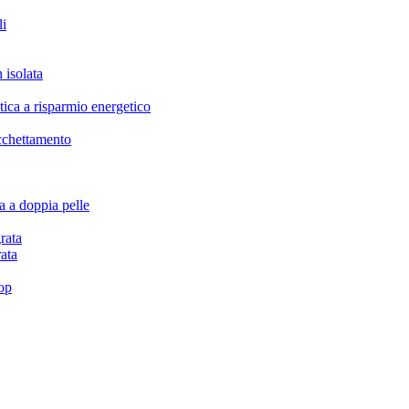
li
isolata
a a risparmio energetico
chettamento
 a doppia pelle
rata
ata
top