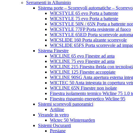
Serramenti in Alluminio
Sistema porte – Scorrevoli automatiche – Scorrevo
WICSTYLE 65 evo Porta a battente
WICSTYLE 75 evo Porta a battente
WICSTYLE 50N / 65N Porta a battente non 
WICSTYLE 77FP Porta resistente al fuoco
WICSTYLE 65ED Porta scorrevole automatic
WICSLIDE 160 Porta alzante scorrevole
WICSLIDE 65FS Porta scorrevole ad impac
Sistema Finestre
WICLINE 65 evo Finestre ad anta
WICLINE 75 evo Finestre ad anta
WICLINE 215 Finestra ibrida con tecnologia
WICLINE 125 Finestre accoppiate
WICLINE 90SG Anta apertura esterna integ
WICTEC 50 Anta integrata in copertura vetr
WICLINE 65N Finestre non isolate
Finestra isolamento termico Wicline 75 1.0 
Finestra risparmio energetico Wicline 95
Sistemi scorrevoli panoramici
Artiline
Verande in vetro
Wictec 50 Wintergarden
Sistemi Oscuranti
Persiane