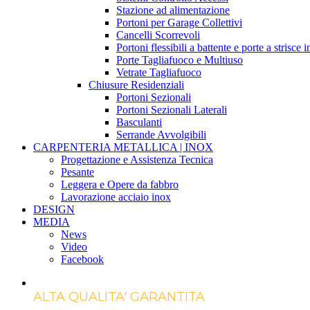
Stazione ad alimentazione
Portoni per Garage Collettivi
Cancelli Scorrevoli
Portoni flessibili a battente e porte a strisce 
Porte Tagliafuoco e Multiuso
Vetrate Tagliafuoco
Chiusure Residenziali
Portoni Sezionali
Portoni Sezionali Laterali
Basculanti
Serrande Avvolgibili
CARPENTERIA METALLICA | INOX
Progettazione e Assistenza Tecnica
Pesante
Leggera e Opere da fabbro
Lavorazione acciaio inox
DESIGN
MEDIA
News
Video
Facebook
ALTA QUALITA' GARANTITA