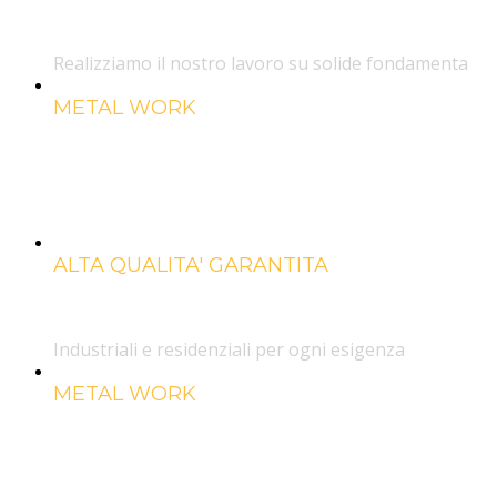
Marotta Group
Realizziamo il nostro lavoro su solide fondamenta
METAL WORK
Strutture in all
e acciaio
ALTA QUALITA' GARANTITA
Chiusure
Industriali e residenziali per ogni esigenza
METAL WORK
Strutture in all
e acciaio