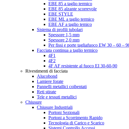
EBE 85 a taglio termico
EBE 85 alzante scorrevole
EBE STYLE
EBE ML a taglio termico
EBE AF a taglio temico
Sistema di profili tubolari
Spessore 1,5 mm
Spessore 2,0 mm
Per fissi e porte tagliafuoco EW 30 – 60 – 9
Facciata continua a taglio termico
4F1
4F2
4F AF resistente al fuoco EI 30-60-90
Rivestimenti di facciata
Alucobond
Lamiere forate
Pannelli metallici coibentati
Reti stirate
Tele e tessuti metallici
Chiusure
Chiusure Industriali
Portoni Sezionali
Portoni a Scorrimento Rapido
Tecnologia di Carico e Scarico
Sistemi Controllo Accessi