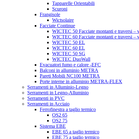
Tapparelle Orientabili
Scuroni
Frangisole
Wictsolaire
Facciate Continue
WICTEC 50 Facciate montanti e traversi – v
WICTEC 60 Facciate montanti e traversi – v
WICTEC 50 EL
WICTEC 60 EL
WICTEC 50 SG
WICTEC DuoWall
Evacuatori fumo e calore -EFC
Balconi in alluminio METRA
Pareti Mobili NC100 METRA
Porte interne in alluminio METRA-FLEX
Serramenti in Alluminio-Legno
Serramenti in Legno-Alluminio
Serramenti in PVC
Serramenti in Acciaio
Ferrofinestra a taglio termico
OS2 65
OS2 75
Sistema EBE
EBE 65 a taglio termico
EBE 75 a taglio termico