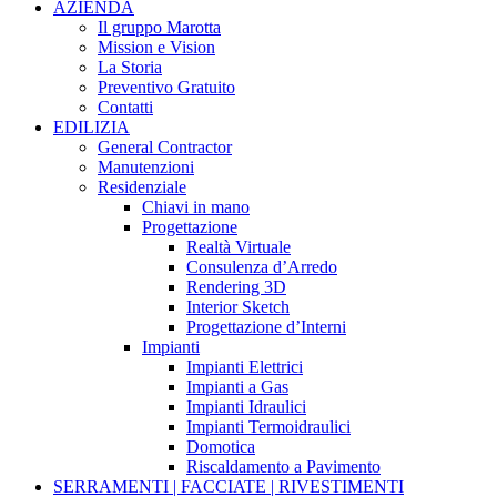
AZIENDA
Il gruppo Marotta
Mission e Vision
La Storia
Preventivo Gratuito
Contatti
EDILIZIA
General Contractor
Manutenzioni
Residenziale
Chiavi in mano
Progettazione
Realtà Virtuale
Consulenza d’Arredo
Rendering 3D
Interior Sketch
Progettazione d’Interni
Impianti
Impianti Elettrici
Impianti a Gas
Impianti Idraulici
Impianti Termoidraulici
Domotica
Riscaldamento a Pavimento
SERRAMENTI | FACCIATE | RIVESTIMENTI