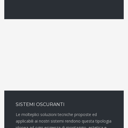
SISTEMI OSCURANTI
Le molteplici soluzioni tecniche proposte ed
applicabili ai nostri sistemi rendono questa tipologia
idonea ad ogni esigenza di montaggio, estetica e