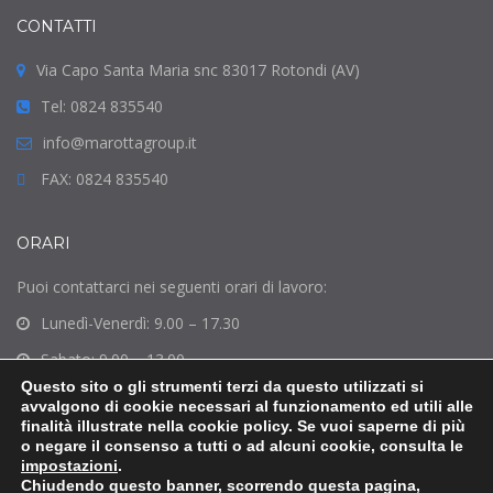
CONTATTI
Via Capo Santa Maria snc 83017 Rotondi (AV)
Tel: 0824 835540
info@marottagroup.it
FAX: 0824 835540
ORARI
Puoi contattarci nei seguenti orari di lavoro:
Lunedì-Venerdì: 9.00 – 17.30
Sabato: 9.00 – 13.00
Questo sito o gli strumenti terzi da questo utilizzati si
Domenica: Chiuso
avvalgono di cookie necessari al funzionamento ed utili alle
finalità illustrate nella cookie policy. Se vuoi saperne di più
o negare il consenso a tutti o ad alcuni cookie, consulta le
impostazioni
.
Chiudendo questo banner, scorrendo questa pagina,