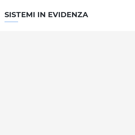
SISTEMI IN EVIDENZA
SISTEMA PORTE
Vengono soddisfatti tutti i requisiti standard
internazionali, la normativa CE, le direttive e i
regolamenti tecnici con la più alta classificazione
assegnata.
SCOPRI DI PIÙ