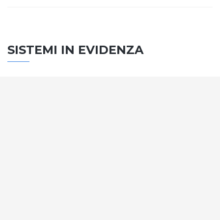
SISTEMI IN EVIDENZA
SISTEMA PORTE
Vengono soddisfatti tutti i requisiti standard
internazionali, la normativa CE, le direttive e i
regolamenti tecnici con la più alta classificazione